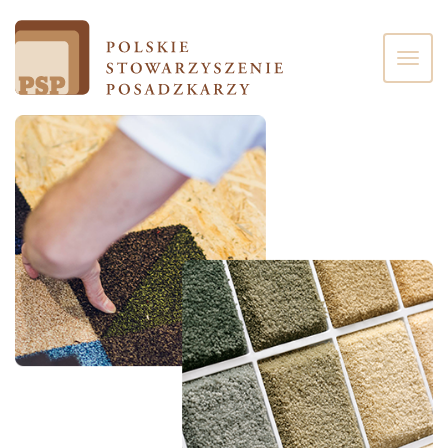
Poka
men