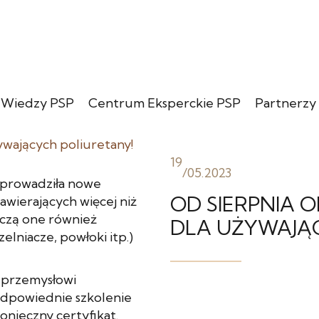
 Wiedzy PSP
Centrum Eksperckie PSP
Partnerzy
19
/
05.2023
wprowadziła nowe
OD SIERPNIA 
wierających więcej niż
czą one również
DLA UŻYWAJĄ
elniacze, powłoki itp.)
i przemysłowi
odpowiednie szkolenie
nieczny certyfikat.