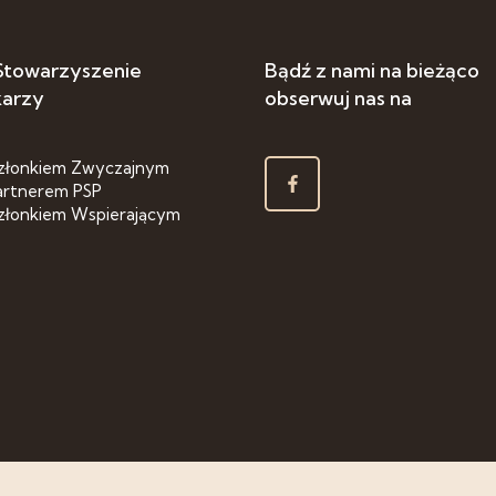
 Stowarzyszenie
Bądź z nami na bieżąco
karzy
obserwuj nas na
złonkiem Zwyczajnym
artnerem PSP
złonkiem Wspierającym