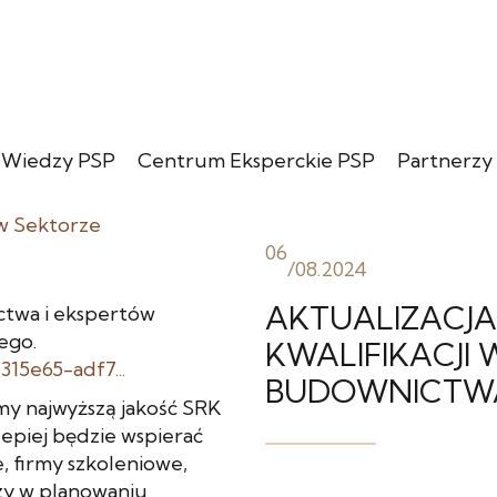
 Wiedzy PSP
Centrum Eksperckie PSP
Partnerzy
06
/
08.2024
AKTUALIZACJ
ctwa i ekspertów
ego.
KWALIFIKACJI
315e65-adf7...
BUDOWNICTWA 
y najwyższą jakość SRK
lepiej będzie wspierać
, firmy szkoleniowe,
zy w planowaniu