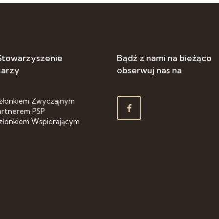
 Stowarzyszenie
Bądź z nami na bieżąco
karzy
obserwuj nas na
złonkiem Zwyczajnym
artnerem PSP
złonkiem Wspierającym