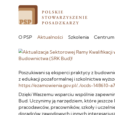
O PSP
Aktualności
Szkolenia
Centrum
Poszukiwani są eksperci praktycy z budowni
z edukacji pozaformalnej i szkolnictwa wyższ
https://ezamowienia.gov.pl/.../ocds-148610-a7
Dzięki Waszemu wsparciu wspólnie zapewnim
Bud. Uczynimy ją narzędziem, które jeszcze 
pracodawców, pracowników, szkoły i uczelnie
doradców zawodowych i innych interesarius