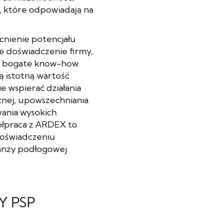
, które odpowiadają na
nienie potencjału
e doświadczenie firmy,
z bogate know-how
ą istotną wartość
 wspierać działania
znej, upowszechniania
ania wysokich
ółpraca z ARDEX to
doświadczeniu
anży podłogowej.
Y PSP