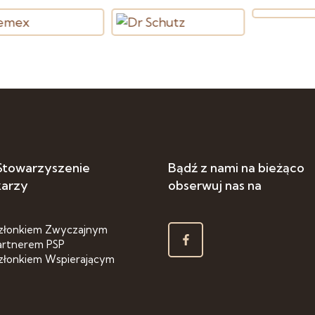
 Stowarzyszenie
Bądź z nami na bieżąco
karzy
obserwuj nas na
złonkiem Zwyczajnym
artnerem PSP
złonkiem Wspierającym