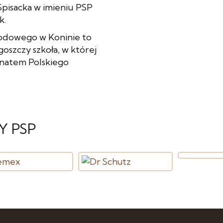
Spisacka w imieniu PSP
k.
wodowego w Koninie to
oszczy szkoła, w której
onatem Polskiego
Y PSP