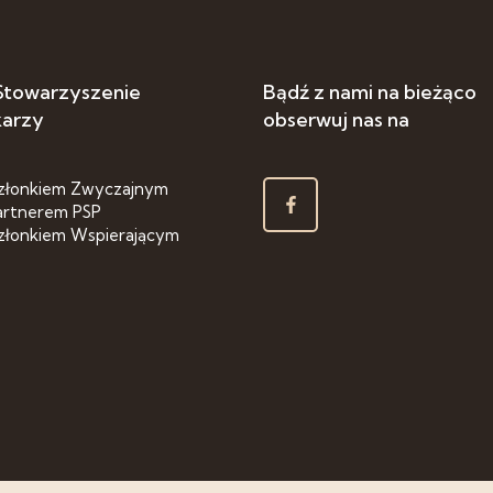
 Stowarzyszenie
Bądź z nami na bieżąco
karzy
obserwuj nas na
złonkiem Zwyczajnym
artnerem PSP
złonkiem Wspierającym