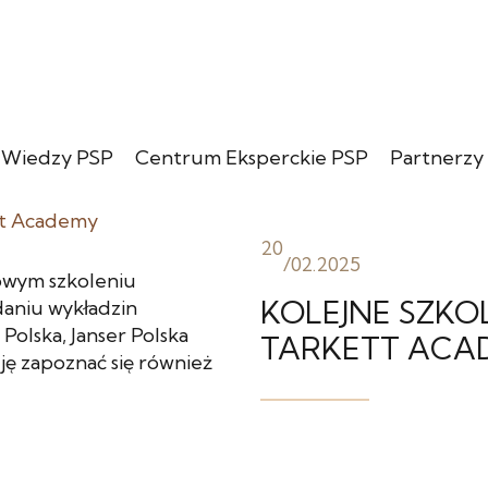
 Wiedzy PSP
Centrum Eksperckie PSP
Partnerzy
20
/
02.2025
owym szkoleniu
KOLEJNE SZKO
aniu wykładzin
olska, Janser Polska
TARKETT ACA
zję zapoznać się również