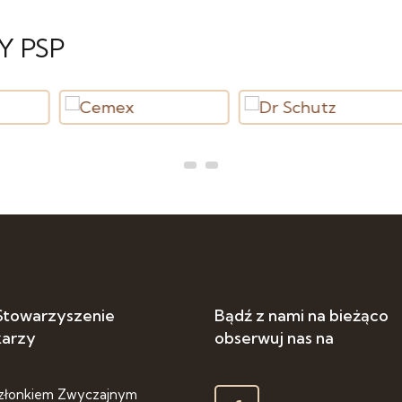
Y PSP
 Stowarzyszenie
Bądź z nami na bieżąco
karzy
obserwuj nas na
złonkiem Zwyczajnym