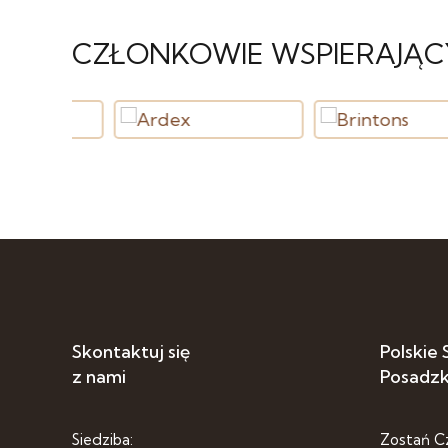
CZŁONKOWIE WSPIERAJĄC
Skontaktuj się
Polskie
z nami
Posadz
Siedziba:
Zostań C