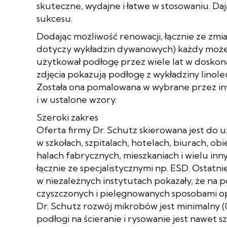
skuteczne, wydajne i łatwe w stosowaniu. Da
sukcesu.
Dodając możliwość renowacji, łącznie ze zmia
dotyczy wykładzin dywanowych) każdy może
użytkował podłogę przez wiele lat w doskona
zdjęcia pokazują podłogę z wykładziny linole
Została ona pomalowana w wybrane przez in
i w ustalone wzory.
Szeroki zakres
Oferta firmy Dr. Schutz skierowana jest do
w szkołach, szpitalach, hotelach, biurach, o
halach fabrycznych, mieszkaniach i wielu in
łącznie ze specjalistycznymi np. ESD. Ostatn
w niezależnych instytutach pokazały, że na 
czyszczonych i pielęgnowanych sposobami o
Dr. Schutz rozwój mikrobów jest minimalny (
podłogi na ścieranie i rysowanie jest nawet s