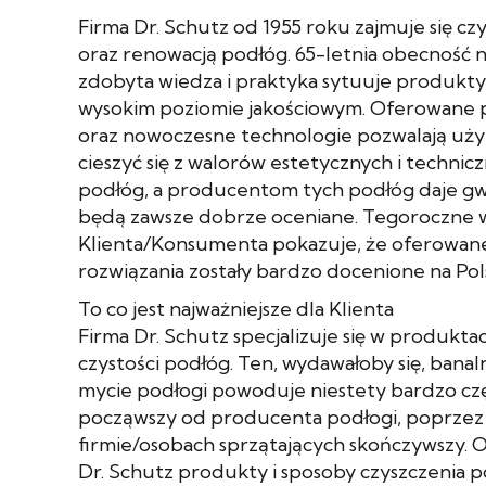
Firma Dr. Schutz od 1955 roku zajmuje się cz
oraz renowacją podłóg. 65-letnia obecność n
zdobyta wiedza i praktyka sytuuje produkty
wysokim poziomie jakościowym. Oferowane
oraz nowoczesne technologie pozwalają uż
cieszyć się z walorów estetycznych i technic
podłóg, a producentom tych podłóg daje gwa
będą zawsze dobrze oceniane. Tegoroczne 
Klienta/Konsumenta pokazuje, że oferowane
rozwiązania zostały bardzo docenione na Pol
To co jest najważniejsze dla Klienta
Firma Dr. Schutz specjalizuje się w produkt
czystości podłóg. Ten, wydawałoby się, banaln
mycie podłogi powoduje niestety bardzo czę
począwszy od producenta podłogi, poprzez i
firmie/osobach sprzątających skończywszy.
Dr. Schutz produkty i sposoby czyszczenia 