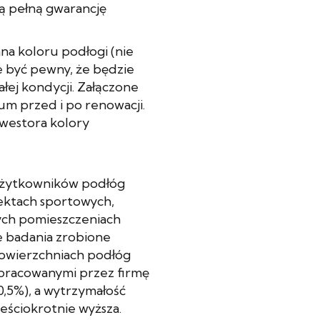
ją pełną gwarancję
na koloru podłogi (nie
 być pewny, że będzie
łej kondycji. Załączone
um przed i po renowacji.
westora kolory
 użytkowników podłóg
biektach sportowych,
nych pomieszczeniach
ie badania zrobione
powierzchniach podłóg
pracowanymi przez firmę
0,5%), a wytrzymałość
ześciokrotnie wyższa.