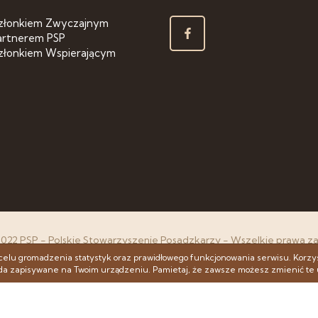
złonkiem Zwyczajnym
artnerem PSP
złonkiem Wspierającym
2022 PSP - Polskie Stowarzyszenie Posadzkarzy - Wszelkie prawa z
Projekt & cms:
www.zstudio.pl
celu gromadzenia statystyk oraz prawidłowego funkcjonowania serwisu. Korzy
ęda zapisywane na Twoim urządzeniu. Pamietaj, że zawsze możesz zmienić te 