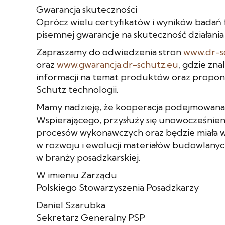
Gwarancja skuteczności
Oprócz wielu certyfikatów i wyników badań f
pisemnej gwarancje na skuteczność działani
Zapraszamy do odwiedzenia stron
www.dr-s
oraz
www.gwarancja.dr-schutz.eu
, gdzie zn
informacji na temat produktów oraz propon
Schutz technologii.
Mamy nadzieję, że kooperacja podejmowana
Wspierającego, przysłuży się unowocześnien
procesów wykonawczych oraz będzie miała 
w rozwoju i ewolucji materiałów budowlany
w branży posadzkarskiej.
W imieniu Zarządu
Polskiego Stowarzyszenia Posadzkarzy
Daniel Szarubka
Sekretarz Generalny PSP