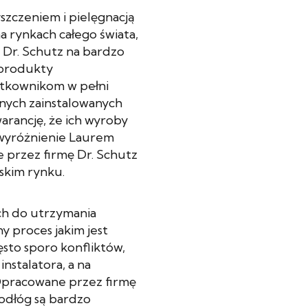
yszczeniem i pielęgnacją
a rynkach całego świata,
 Dr. Schutz na bardzo
 produkty
ytkownikom w pełni
znych zainstalowanych
rancję, że ich wyroby
wyróżnienie Laurem
 przez firmę Dr. Schutz
skim rynku.
ach do utrzymania
y proces jakim jest
sto sporo konfliktów,
nstalatora, a na
 Opracowane przez firmę
podłóg są bardzo