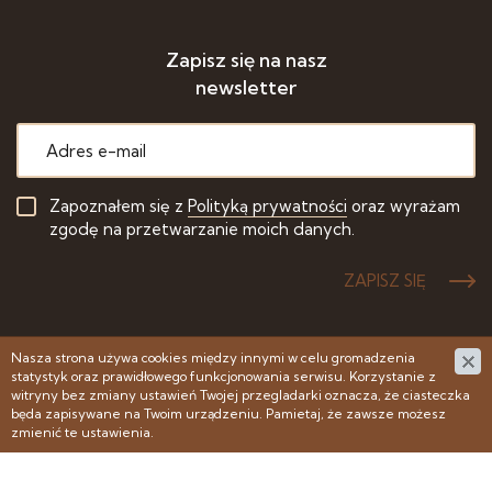
Zapisz się na nasz
newsletter
Zapoznałem się z
Polityką prywatności
oraz wyrażam
zgodę na przetwarzanie moich danych.
ZAPISZ SIĘ
Nasza strona używa cookies między innymi w celu gromadzenia
statystyk oraz prawidłowego funkcjonowania serwisu. Korzystanie z
© 2007 - 2022 PSP - Polskie Stowarzyszenie Posadzkarzy -
witryny bez zmiany ustawień Twojej przegladarki oznacza, że ciasteczka
Wszelkie prawa zastrzeżone
będa zapisywane na Twoim urządzeniu. Pamietaj, że zawsze możesz
zmienić te ustawienia.
Projekt & cms:
www.zstudio.pl