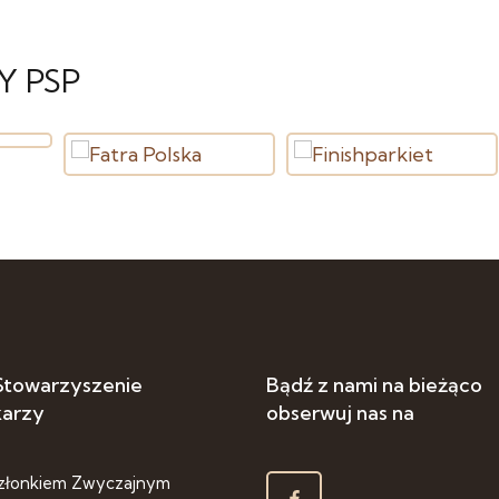
Y PSP
 Stowarzyszenie
Bądź z nami na bieżąco
karzy
obserwuj nas na
złonkiem Zwyczajnym