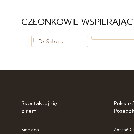
CZŁONKOWIE WSPIERAJĄC
Skontaktuj się
Polskie
z nami
Posadz
Siedziba:
Zostań C