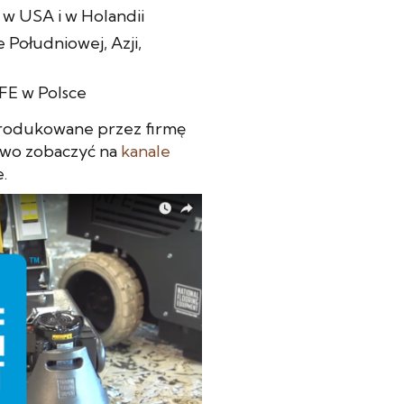
w USA i w Holandii
Południowej, Azji,
FE w Polsce
 produkowane przez firmę
two zobaczyć na
kanale
.