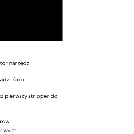
tor narzędzi
ządzeń do
z pierwszy stripper do
erów
towych