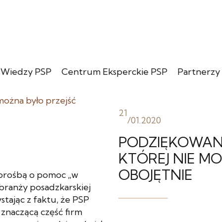
 Wiedzy PSP
Centrum Eksperckie PSP
Partnerzy
21
/
01.2020
PODZIĘKOWANI
KTÓREJ NIE M
OBOJĘTNIE
 prośbą o pomoc „w
branży posadzkarskiej
ystając z faktu, że PSP
 znaczącą część firm