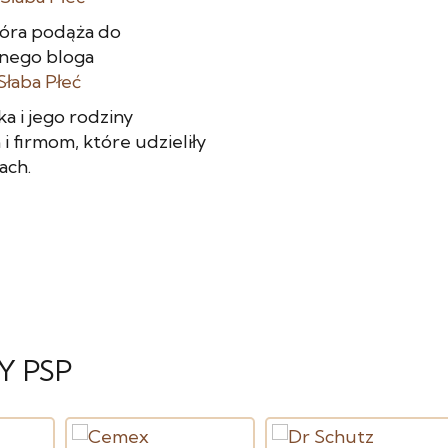
która podąża do
anego bloga
 Słaba Płeć
a i jego rodziny
 firmom, które udzieliły
ach.
Y PSP