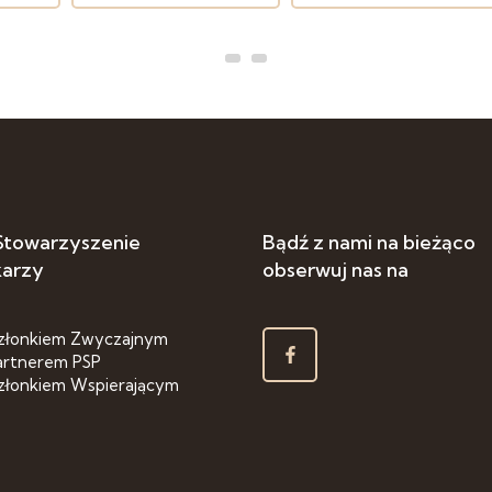
 Stowarzyszenie
Bądź z nami na bieżąco
karzy
obserwuj nas na
złonkiem Zwyczajnym
artnerem PSP
złonkiem Wspierającym