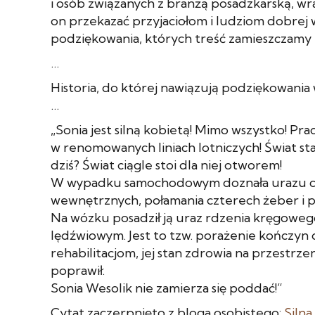
i osób związanych z branżą posadzkarską, wra
on przekazać przyjaciołom i ludziom dobrej 
podziękowania, których treść zamieszczamy 
…
Historia, do której nawiązują podziękowania 
…
„Sonia jest silną kobietą! Mimo wszystko! Pr
w renomowanych liniach lotniczych! Świat st
dziś? Świat ciągle stoi dla niej otworem!
W wypadku samochodowym doznała urazu cz
wewnętrznych, połamania czterech żeber i pr
Na wózku posadził ją uraz rdzenia kręgoweg
lędźwiowym. Jest to tzw. porażenie kończyn 
rehabilitacjom, jej stan zdrowia na przestrzeni
poprawił.
Sonia Wesolik nie zamierza się poddać!”
Cytat zaczerpnięto z bloga osobistego:
Silna