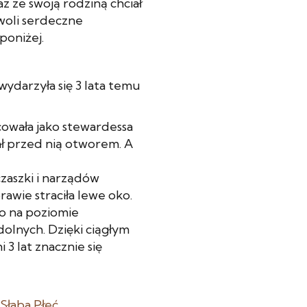
z ze swoją rodziną chciał
woli serdeczne
poniżej.
wydarzyła się 3 lata temu
acowała jako stewardessa
ał przed nią otworem. A
aszki i narządów
awie straciła lewe oko.
o na poziomie
dolnych. Dzięki ciągłym
 3 lat znacznie się
 Słaba Płeć