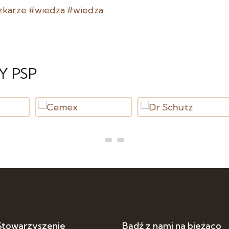
zkarze
#wiedza
#wiedza
Y PSP
 Stowarzyszenie
Bądź z nami na bieżąco