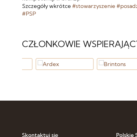
Szczegóły wkrótce
#stowarzyszenie
#posad
#PSP
CZŁONKOWIE WSPIERAJĄC
Skontaktuj się
Polskie