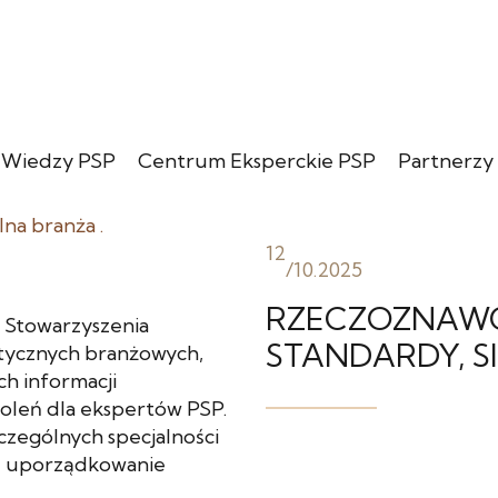
 Wiedzy PSP
Centrum Eksperckie PSP
Partnerzy
12
/
10.2025
RZECZOZNAWC
 Stowarzyszenia
STANDARDY, S
tycznych branżowych,
ch informacji
koleń dla ekspertów PSP.
czególnych specjalności
ze uporządkowanie