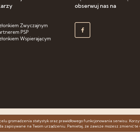
karzy
obserwuj nas na
złonkiem Zwyczajnym
artnerem PSP
złonkiem Wspierającym
2022 PSP - Polskie Stowarzyszenie Posadzkarzy - Wszelkie prawa z
celu gromadzenia statystyk oraz prawidłowego funkcjonowania serwisu. Korzy
ęda zapisywane na Twoim urządzeniu. Pamietaj, że zawsze możesz zmienić te 
Projekt & cms:
www.zstudio.pl