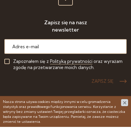
Zapisz się na nasz
newsletter
Zapoznałem się z
Polityką prywatności
oraz wyrażam
zgodę na przetwarzanie moich danych.
ZAPISZ SIĘ
Nasza strona używa cookies między innymi w celu gromadzenia
statystyk oraz prawidłowego funkcjonowania serwisu. Korzystanie z
© 2007 - 2022 PSP - Polskie Stowarzyszenie Posadzkarzy -
witryny bez zmiany ustawień Twojej przegladarki oznacza, że ciasteczka
Wszelkie prawa zastrzeżone
będa zapisywane na Twoim urządzeniu. Pamietaj, że zawsze możesz
zmienić te ustawienia.
Projekt & cms:
www.zstudio.pl