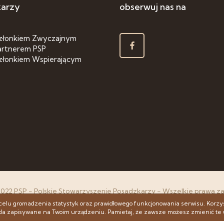
karzy
obserwuj nas na
złonkiem Zwyczajnym
artnerem PSP
złonkiem Wspierającym
2022 PSP - Polskie Stowarzyszenie Posadzkarzy - Wszelkie prawa z
Projekt & cms:
www.zstudio.pl
celu gromadzenia statystyk oraz prawidłowego funkcjonowania serwisu. Korzy
ęda zapisywane na Twoim urządzeniu. Pamietaj, że zawsze możesz zmienić te 