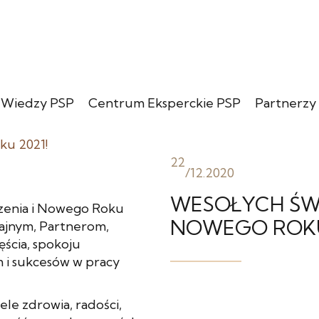
 Wiedzy PSP
Centrum Eksperckie PSP
Partnerzy
22
/
12.2020
WESOŁYCH ŚWI
dzenia i Nowego Roku
NOWEGO ROKU
ajnym, Partnerom,
ścia, spokoju
m i sukcesów w pracy
le zdrowia, radości,