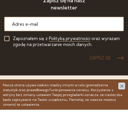
Zapisz się na nasz
newsletter
Zapoznałem się z
Polityką prywatności
oraz wyrażam
zgodę na przetwarzanie moich danych.
ZAPISZ SIĘ
Nasza strona używa cookies między innymi w celu gromadzenia
© 2007 - 2022 PSP - Polskie Stowarzyszenie Posadzkarzy -
statystyk oraz prawidłowego funkcjonowania serwisu. Korzystanie z
Wszelkie prawa zastrzeżone
witryny bez zmiany ustawień Twojej przegladarki oznacza, że ciasteczka
Projekt & cms:
www.zstudio.pl
będa zapisywane na Twoim urządzeniu. Pamietaj, że zawsze możesz
zmienić te ustawienia.