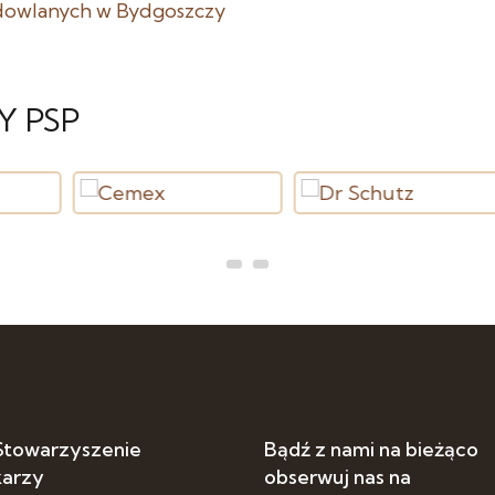
dowlanych w Bydgoszczy
Y PSP
 Stowarzyszenie
Bądź z nami na bieżąco
karzy
obserwuj nas na