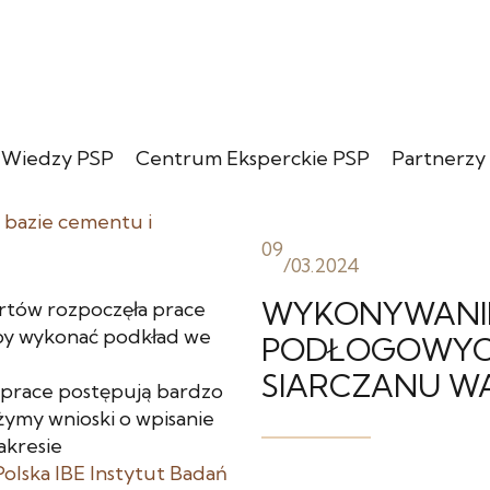
 Wiedzy PSP
Centrum Eksperckie PSP
Partnerzy
09
/
03.2024
WYKONYWANI
ertów rozpoczęła prace
aby wykonać podkład we
PODŁOGOWYCH
SIARCZANU W
u prace postępują bardzo
ożymy wnioski o wpisanie
akresie
Polska
IBE Instytut Badań