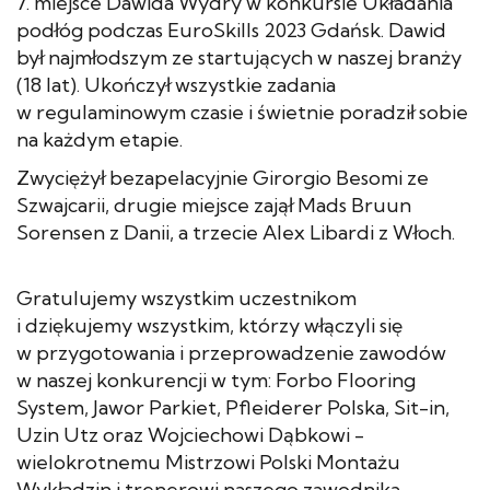
7. miejsce Dawida Wydry w konkursie Układania
podłóg podczas EuroSkills 2023 Gdańsk. Dawid
był najmłodszym ze startujących w naszej branży
(18 lat). Ukończył wszystkie zadania
w regulaminowym czasie i świetnie poradził sobie
na każdym etapie.
Zwyciężył bezapelacyjnie Girorgio Besomi ze
Szwajcarii, drugie miejsce zajął Mads Bruun
Sorensen z Danii, a trzecie Alex Libardi z Włoch.
Gratulujemy wszystkim uczestnikom
i dziękujemy wszystkim, którzy włączyli się
w przygotowania i przeprowadzenie zawodów
w naszej konkurencji w tym: Forbo Flooring
System, Jawor Parkiet, Pfleiderer Polska, Sit-in,
Uzin Utz oraz Wojciechowi Dąbkowi -
wielokrotnemu Mistrzowi Polski Montażu
Wykładzin i trenerowi naszego zawodnika.