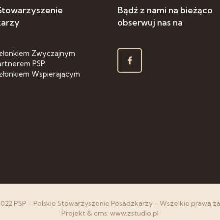
 Stowarzyszenie
Bądź z nami na bieżąco
karzy
obserwuj nas na
złonkiem Zwyczajnym
artnerem PSP
złonkiem Wspierającym
2022 PSP - Polskie Stowarzyszenie Posadzkarzy - Wszelkie prawa z
Projekt & cms:
www.zstudio.pl